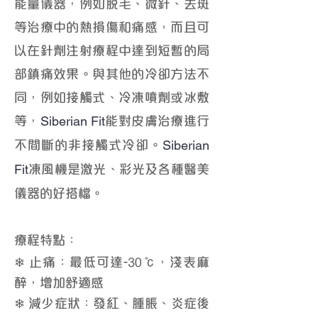
能量儀器，例如脫毛、微針、去斑
等治療中的熱損傷和痛感，而且可
以在針劑注射療程中達到短暫的局
部鎮痛效果。與其他的冷卻方法不
同，例如接觸式、冷凍噴劑或冰敷
等，
能對皮膚治療進行
Siberian Fit
不間斷的非接觸式冷卻。
Siberian
凍風機是激光、彩光及各種醫美
Fit
儀器的好搭檔。
​療程特點：
❄ 止痛：最低可達-30℃，淺表麻
醉，增加舒適感
❄ 減少症狀：發紅、腫脹、炎症後