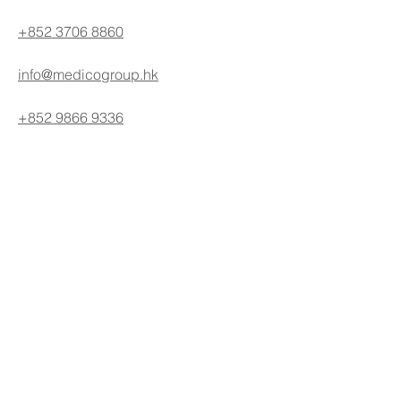
+852 3706 8860
info@medicogroup.hk
+852 9866 9336
27/F Excel Centre
483A Castle Peak Road
Lai Chi Kok, Kowloon, Hong Kong
​九龍荔枝角青山道
483A號
（荔枝角站
出口）
卓匯中心27樓全層
B1
BOOK A DEMO:
​預約示範