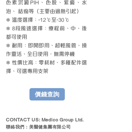
色素沉澱
、色脫、紫癜、水
PIH
泡、 結痂等（主要由過熱引起）
❄ 溫度選擇：-12℃至-30℃
❄ 8段風速選擇：療程前、中、後
都可使用
​❄ 耐用：即開即用、超輕風管、操
作靈活、全日使用，無需停機
❄ 性價比高：零耗材、多種配件選
擇、可選專用支架
價錢查詢
CONTACT US: Medico Group Ltd.
​聯絡我們：美醫健集團有限公司